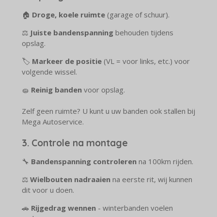
🏠
Droge, koele ruimte
(garage of schuur).
⚖️
Juiste bandenspanning
behouden tijdens
opslag.
🏷️
Markeer de positie
(VL = voor links, etc.) voor
volgende wissel.
🧽
Reinig banden
voor opslag.
Zelf geen ruimte? U kunt u uw banden ook stallen bij
Mega Autoservice.
3. Controle na montage
🔧
Bandenspanning controleren
na 100km rijden.
⚖️
Wielbouten nadraaien
na eerste rit, wij kunnen
dit voor u doen.
🚗
Rijgedrag wennen
- winterbanden voelen