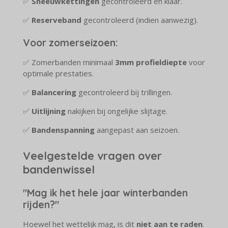
✅
Sneeuwkettingen
gecontroleerd en klaar.
✅
Reserveband
gecontroleerd (indien aanwezig).
Voor zomerseizoen:
✅ Zomerbanden minimaal
3mm profieldiepte
voor
optimale prestaties.
✅
Balancering
gecontroleerd bij trillingen.
✅
Uitlijning
nakijken bij ongelijke slijtage.
✅
Bandenspanning
aangepast aan seizoen.
Veelgestelde vragen over
bandenwissel
"Mag ik het hele jaar winterbanden
rijden?"
Hoewel het wettelijk mag, is dit
niet aan te raden
.