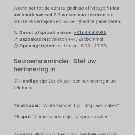
Wacht niet tot de eerste gladheid of hittegolf!
Plan
uw bandenwissel 2-3 weken van tevoren
om
drukte te vermijden en uw veiligheid te garanderen.
📞
Direct afspraak maken:
+31639568986
📍
Bezoekadres:
Valeton 14F, Zaltbommel
🕒
Openingstijden:
ma t/m vr - 8:00 - 17:30.
Seizoensreminder: Stel uw
herinnering in
💡
Handige tip:
Zet elk jaar een herinnering in uw
telefoon:
15 oktober:
"Winterbanden tijd - afspraak maken"
15 april:
"Zomerbanden tijd - afspraak maken"
Zo bent u altijd op tijd en rijdt u het hele jaar door