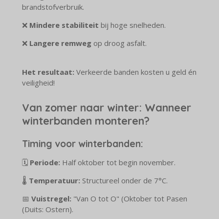
brandstofverbruik.
❌
Mindere stabiliteit
bij hoge snelheden.
❌
Langere remweg
op droog asfalt.
Het resultaat:
Verkeerde banden kosten u geld én
veiligheid!
Van zomer naar winter: Wanneer
winterbanden monteren?
Timing voor winterbanden:
🗓️
Periode:
Half oktober tot begin november.
🌡️
Temperatuur:
Structureel onder de 7°C.
📅
Vuistregel:
"Van O tot O" (Oktober tot Pasen
(Duits: Ostern).