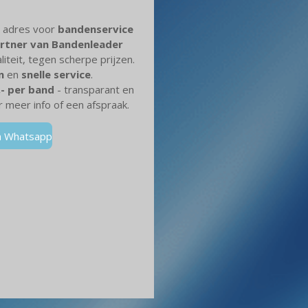
e adres voor
bandenservice
rtner van Bandenleader
teit, tegen scherpe prijzen.
n
en
snelle service
.
,- per band
- transparant en
 meer info of een afspraak.
ia Whatsapp