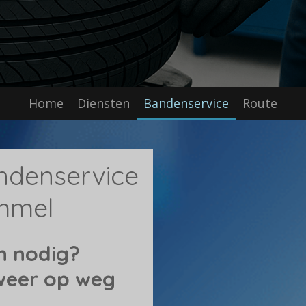
Home
Diensten
Bandenservice
Route
ndenservice
ommel
n nodig?
 weer op weg